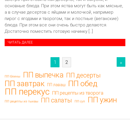
основные блюда. При этом яства могут быть как мясные,
а в случае десертов с яйцами и молочкой, например
пирог с ягодами и творогом, так и постные (веганские)
блюда. При этом все они очень быстро делаются.
Достаточно поместить готовую начинку […]
ЧИТАТЬ ДАЛЕЕ
1
2
»
ПП выпечка
ПП десерты
ПП блины
ПП обед
ПП завтрак
ПП лаваш
ПП перекус
ПП рецепты из творога
ПП ужин
ПП салаты
ПП рецепты из тыквы
ПП суп