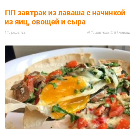
ПП завтрак из лаваша с начинкой
из яиц, овощей и сыра
ПП рецепты
ПП завтрак
ПП лаваш