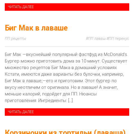
ЧИТАТЬ ДАЛЕЕ
Биг Мак в лаваше
ПП рецепты
ПП лаваш
ПП перекус
Биг Мак —вкуснейший популярный фастфуд из McDonald’s.
Бургер можно приготовить дома за 10 минут. Существует
множество рецептов Биг Мака в домашний условиях.
Кстати, имеются даже варианты без булочки, например,
Биг Мак в лаваше,—его и приготовим. Этот бургер по
вкусу неотличим от оригинала. Но в лаваше! А значит,
меньше калорий, подойдет для ПП. Нюансы
приготовления: Ингредиенты: […]
ЧИТАТЬ ДАЛЕЕ
Корзиночки из тортильи (лаваша)