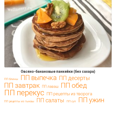
Овсяно-банановые панкейки (без сахара)
ПП выпечка
ПП десерты
ПП блины
ПП обед
ПП завтрак
ПП лаваш
ПП перекус
ПП рецепты из творога
ПП ужин
ПП салаты
ПП рецепты из тыквы
ПП суп