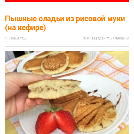
Пышные оладьи из рисовой муки
(на кефире)
ПП рецепты
ПП завтрак
ПП перекус