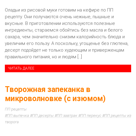
Оладьи из рисовой муки готовим на кефире по ПП
рецепту. Они получаются очень нежные, пышные и
вкусные. В приготовлении используются полезные
ингредиенты, стараемся обойтись без масла и белого
сахара, чем значительно снизим калорийность блюда и
увеличим его пользу. А поскольку, угощенье без глютена,
десерт подойдет не только худеющим и приверженцам
правильного питания, но и людям […]
ЧИТАТЬ ДАЛЕЕ
Творожная запеканка в
микроволновке (с изюмом)
ПП рецепты
ПП выпечка
ПП десерты
ПП завтрак
ПП перекус
ПП рецепты из
творога