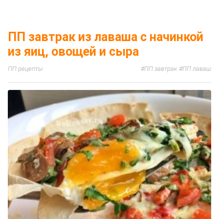
ДАЛЕЕ
ПП завтрак из лаваша с начинкой
из яиц, овощей и сыра
ПП рецепты
ПП завтрак
ПП лаваш