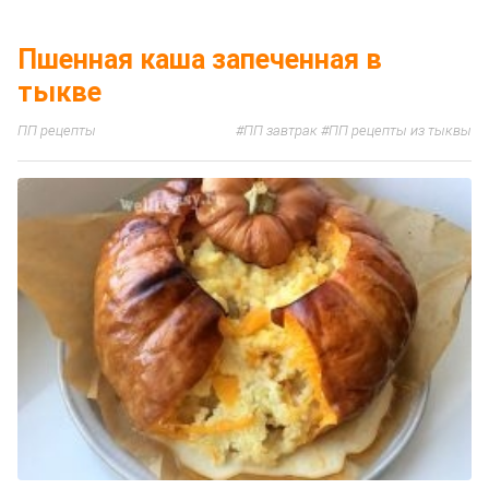
Пшенная каша запеченная в
тыкве
ПП рецепты
ПП завтрак
ПП рецепты из тыквы