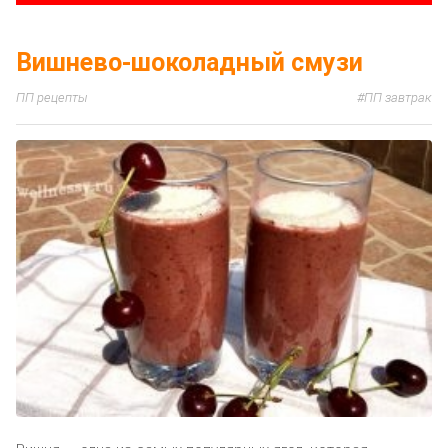
Вишнево-шоколадный смузи
ПП рецепты
ПП завтрак