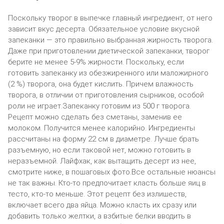
Поскольку творог в выпечке главный ингредиент, от него
зависит вкус десерта. Обязательное условие вкусной
запеканки — это правильно выбранная жирность творога.
Даже при приготовлении диетической запеканки, творог
берите не менее 5-9% жирности. Поскольку, если
готовить запеканку из обезжиренного или маложирного
(2 %) творога, она будет кислить. Причем влажность
творога, в отличии от приготовления сырников, особой
роли не играет.Запеканку готовим из 500 г творога.
Рецепт можно сделать без сметаны, заменив ее
молоком. Получится менее калорийно. Ингредиенты
рассчитаны на форму 22 см в диаметре. Лучше брать
разъемную, но если таковой нет, можно готовить в
неразъемной. Лайфхак, как вытащить десерт из нее,
смотрите ниже, в пошаговых фото.Все остальные нюансы
не так важны. Кто-то предпочитает класть больше яиц в
тесто, кто-то меньше. Этот рецепт без излишеств,
включает всего два яйца. Можно класть их сразу или
добавить только желтки, а взбитые белки вводить в