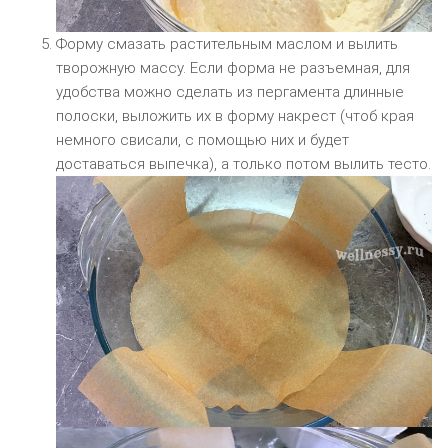
Форму смазать растительным маслом и вылить
творожную массу. Если форма не разъемная, для
удобства можно сделать из пергамента длинные
полоски, выложить их в форму накрест (чтоб края
немного свисали, с помощью них и будет
доставаться выпечка), а только потом вылить тесто.