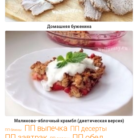
Домашняя буженина
Малиново-яблочный крамбл (диетическая версия)
ПП выпечка
ПП десерты
ПП блины
ПП обед
ПП завтрак