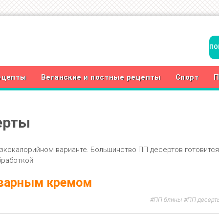
ецепты
Веганские и постные рецепты
Спорт
П
ерты
зкокалорийном варианте. Большинство ПП десертов готовится
бработкой.
аварным кремом
ПП блины
ПП десерт