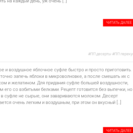
ить на каждый день, уж очень […]
ЧИТАТЬ ДАЛЕЕ
ПП десерты
ПП переку
е и воздушное яблочное суфле быстро и просто приготовить.
точно запечь яблоки в микроволновке, а после смешать их с
ом и желатином. Для придания суфле большей воздушности,
м его со взбитыми белками. Рецепт готовится без выпечки, но
 в суфле не сырые, они завариваются молоком. Десерт
ается очень легким и воздушным, при этом он вкусный […]
ЧИТАТЬ ДАЛЕЕ