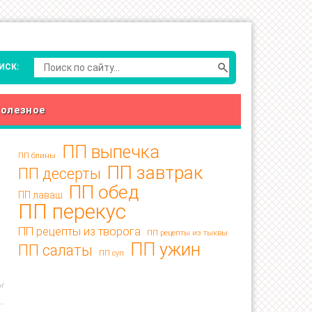
олезное
ПП выпечка
ПП блины
ПП завтрак
ПП десерты
ПП обед
ПП лаваш
ПП перекус
ПП рецепты из творога
ПП рецепты из тыквы
ПП ужин
ПП салаты
ПП суп
ы