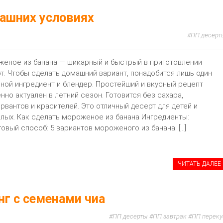
ашних условиях
ПП десерт
еное из банана — шикарный и быстрый в приготовлении
т. Чтобы сделать домашний вариант, понадобится лишь один
ной ингредиент и блендер. Простейший и вкусный рецепт
нно актуален в летний сезон. Готовится без сахара,
рвантов и красителей. Это отличный десерт для детей и
лых. Как сделать мороженое из банана Ингредиенты:
овый способ: 5 вариантов мороженого из банана: […]
ЧИТАТЬ ДАЛЕЕ
г с семенами чиа
ПП десерты
ПП завтрак
ПП переку