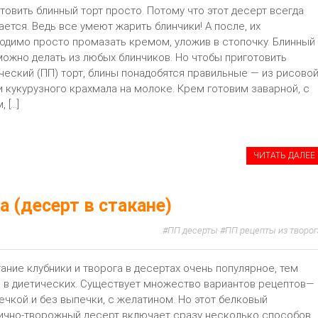
товить блинный торт просто. Потому что этот десерт всегда
ается. Ведь все умеют жарить блинчики! А после, их
одимо просто промазать кремом, уложив в стопочку. Блинный
можно делать из любых блинчиков. Но чтобы приготовить
ческий (ПП) торт, блины понадобятся правильные — из рисово
и кукурузного крахмала на молоке. Крем готовим заварной, с
 […]
ЧИТАТЬ ДАЛЕЕ
а (десерт в стакане)
ПП десерты
ПП рецепты из творог
ание клубники и творога в десертах очень популярное, тем
 в диетических. Существует множество вариантов рецептов—
ечкой и без выпечки, с желатином. Но этот белковый
ично-творожный десерт включает сразу несколько способов