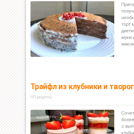
Приго
получ
необх
торт 
диети
муки 
маком,
Трайфл из клубники и творог
ПП рецепты
Сочет
более
с вып
клубн