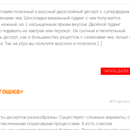
товим полезный и вкусный двухслойный десерт с суперфудом
енами чиа. Шоколадно-ванильный пудинг с чиа получается
 нежный, но с насыщенным ярким вкусом. Двойной пудинг
 подавать на завтрак или перекус. Он сытный и питательный.
ь десерт, как и большинство рецептов с семенами чиа, лучше 
а. Так на утро вы получите вкусное и полезное […]
ЧИТАТЬ ДАЛЕЕ
тошка»
ПП десерт
ты десертов разнообразны. Существуют сложные варианты, с
численными пошаговыми процессами. А есть совсем
ые, как например пирожное Картошка. Домашний рецепт чаще