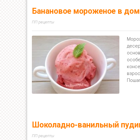
Банановое мороженое в дом
ПП рецепты
Морож
десер
основ
особе
консе
взрос
Пошаг
Шоколадно-ванильный пудин
ПП рецепты