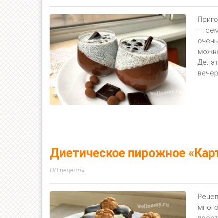
Приго
— сем
очень
можно
Делат
вечер
Диетическое пирожное «Кар
ПП рецепты
Рецеп
много
прост