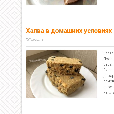
Халва в домашних условиях
ПП рецепты
Халва
Проис
стран
Визан
десер
основ
прост
изгот