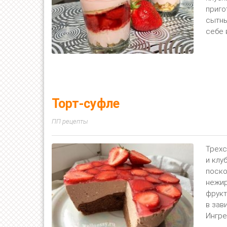
приго
сытны
себе 
Торт-суфле
ПП рецепты
Трехс
и клу
поско
нежир
фрукт
в зав
Ингре