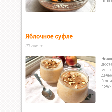
готов
Яблочное суфле
ПП рецепты
Нежно
Доста
молок
делае
белки
получ