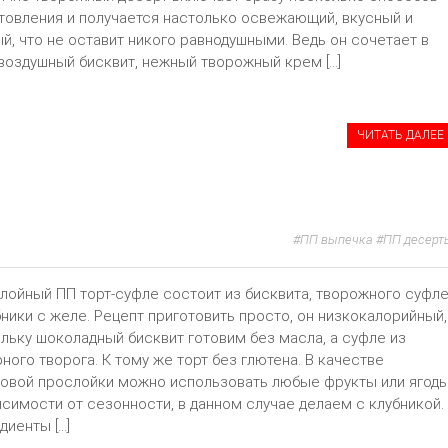
товления и получается настолько освежающий, вкусный и
й, что не оставит никого равнодушными. Ведь он сочетает в
воздушный бисквит, нежный творожный крем […]
ЧИТАТЬ ДАЛЕЕ
ПП выпечка
ПП десерт
лойный ПП торт-суфле состоит из бисквита, творожного суфл
бники с желе. Рецепт приготовить просто, он низкокалорийный,
льку шоколадный бисквит готовим без масла, а суфле из
ного творога. К тому же торт без глютена. В качестве
овой прослойки можно использовать любые фрукты или ягод
исимости от сезонности, в данном случае делаем с клубникой.
диенты […]