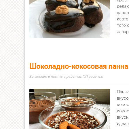
делаю
калор
карто
того 
завар
Шоколадно-кокосовая панна
Веганские и постные рецепты
,
ПП рецепты
Панак
вкусо
кокос
кокос
вкусн
идеал