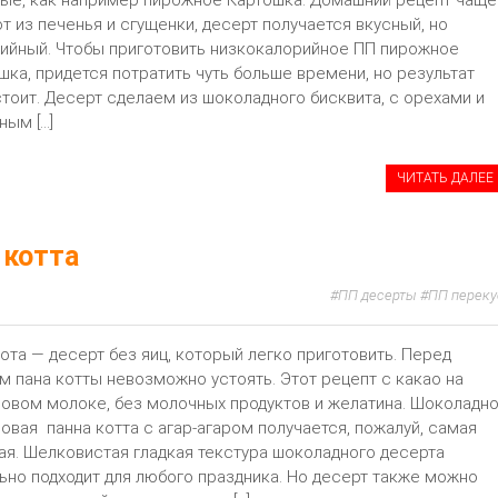
т из печенья и сгущенки, десерт получается вкусный, но
ийный. Чтобы приготовить низкокалорийное ПП пирожное
шка, придется потратить чуть больше времени, но результат
стоит. Десерт сделаем из шоколадного бисквита, с орехами и
ным […]
ЧИТАТЬ ДАЛЕЕ
 котта
ПП десерты
ПП переку
ота — десерт без яиц, который легко приготовить. Перед
м пана котты невозможно устоять. Этот рецепт с какао на
овом молоке, без молочных продуктов и желатина. Шоколадно
овая панна котта с агар-агаром получается, пожалуй, самая
ая. Шелковистая гладкая текстура шоколадного десерта
ьно подходит для любого праздника. Но десерт также можно