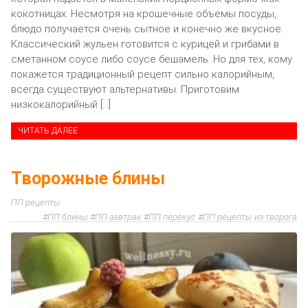
кокотницах. Несмотря на крошечные объемы посуды,
блюдо получается очень сытное и конечно же вкусное.
Классический жульен готовится с курицей и грибами в
сметанном соусе либо соусе бешамель. Но для тех, кому
покажется традиционный рецепт сильно калорийным,
всегда существуют альтернативы. Приготовим
низкокалорийный […]
ЧИТАТЬ ДАЛЕЕ
Творожные блины
ПП рецепты
ПП блины
ПП завтрак
ПП перекус
ПП рецепты из творога