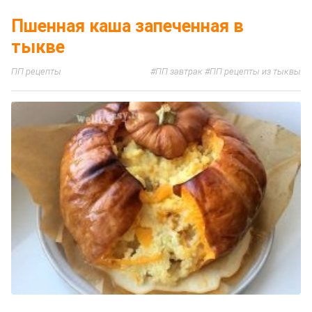
Пшенная каша запеченная в
тыкве
ПП рецепты
ПП завтрак
ПП рецепты из тыквы