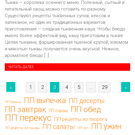
Тыква — королева осеннего меню. Полезный, сытный и
питательный овощ можно готовить по-разному.
Существуют рецепты тыквенных супов, кексов и
запеканок, но один из традиционных вариантов
приготовления — сладкая тыквенная каша. Чтобы блюдо
имело более эффектный вид, кашу приготовим в тыкве.
Целая тыквина, фаршированная пшенной крупой, изюмом
и мякотью тыквы получается очень вкусной. Нежное,
ароматное блюдо […]
ЧИТАТЬ ДАЛЕЕ
1
2
3
4
5
…
29
«
»
ПП выпечка
ПП десерты
ПП блины
ПП обед
ПП завтрак
ПП лаваш
ПП перекус
ПП рецепты из творога
ПП ужин
ПП салаты
ПП рецепты из тыквы
ПП суп