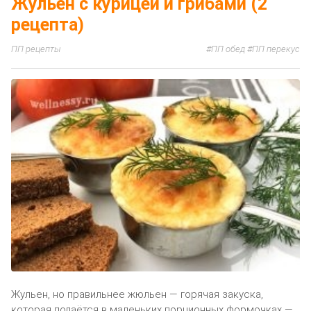
Жульен с курицей и грибами (2
рецепта)
ПП рецепты
ПП обед
ПП перекус
Жульен, но правильнее жюльен — горячая закуска,
которая подаётся в маленьких порционных формочках —