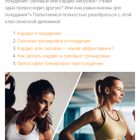
похудения: силовые или кардио нагрузки? Разве
одна превосходит другую? Или они равнозначны для
похудания?» Попытаемся полностью разобраться с этой
классической дилеммой.
Кардио и похудение
Силовая тренировка и похудение
Кардио или силовая — какая эффективнее?
Как делать кардио и силовые тренировки
Философия тренировок при похудении