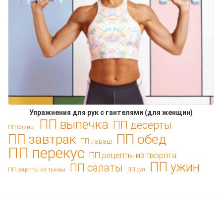
Упражнения для рук с гантелями (для женщин)
ПП выпечка
ПП десерты
ПП блины
ПП обед
ПП завтрак
ПП лаваш
ПП перекус
ПП рецепты из творога
ПП ужин
ПП салаты
ПП рецепты из тыквы
ПП суп