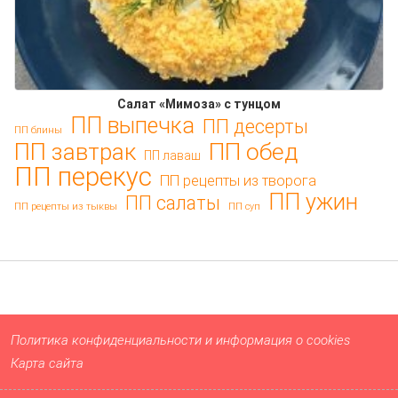
Салат «Мимоза» с тунцом
ПП выпечка
ПП десерты
ПП блины
ПП обед
ПП завтрак
ПП лаваш
ПП перекус
ПП рецепты из творога
ПП ужин
ПП салаты
ПП рецепты из тыквы
ПП суп
Политика конфиденциальности и информация о cookies
Карта сайта