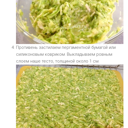
Противень застилаем пергаментной бумагой или
силиконовым ковриком. Выкладываем ровным
слоем наше тесто, толщиной около 1 см.