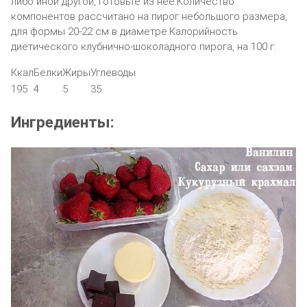
либо иной другой, готовьте из нее.Количество
компонентов рассчитано на пирог небольшого размера,
для формы 20-22 см в диаметре.Калорийность
диетического клубнично-шоколадного пирога, на 100 г:
Ккал
Белки
Жиры
Углеводы
195
4
5
35
Ингредиенты: