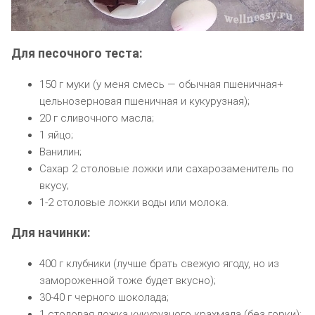
Для песочного теста:
150 г муки (у меня смесь — обычная пшеничная+
цельнозерновая пшеничная и кукурузная);
20 г сливочного масла;
1 яйцо;
Ванилин;
Сахар 2 столовые ложки или сахарозаменитель по
вкусу;
1-2 столовые ложки воды или молока.
Для начинки:
400 г клубники (лучше брать свежую ягоду, но из
замороженной тоже будет вкусно);
30-40 г черного шоколада;
1 столовая ложка кукурузного крахмала (без горки);