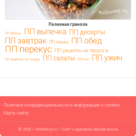
Полезная гранола
ПП выпечка
ПП десерты
ПП блины
ПП обед
ПП завтрак
ПП лаваш
ПП перекус
ПП рецепты из творога
ПП ужин
ПП салаты
ПП рецепты из тыквы
ПП суп
Политика конфиденциальности и информация о cookies
Карта сайта
© 2026 ~ Wellnessy.ru ~ Сайт о здоровом образе жизни