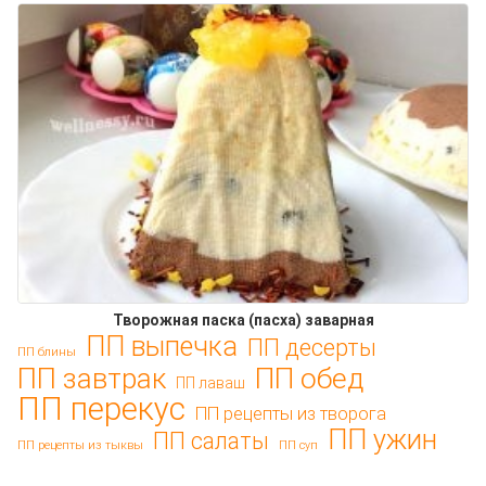
Творожная паска (пасха) заварная
ПП выпечка
ПП десерты
ПП блины
ПП обед
ПП завтрак
ПП лаваш
ПП перекус
ПП рецепты из творога
ПП ужин
ПП салаты
ПП рецепты из тыквы
ПП суп