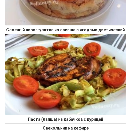
Слоеный пирог-улитка из лаваша с ягодами диетический
Паста (лапша) из кабачков с курицей
Свекольник на кефире