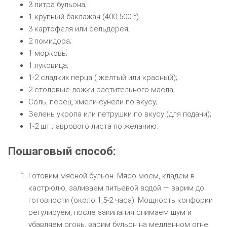
3 литра бульона;
1 крупный баклажан (400-500 г)
3 картофеля или сельдерея;
2 помидора;
1 морковь;
1 луковица;
1-2 сладких перца ( желтый или красный);
2 столовые ложки растительного масла;
Соль, перец, хмели-сунели по вкусу;
Зелень укропа или петрушки по вкусу (для подачи);
1-2 шт лаврового листа по желанию.
Пошаговый способ:
Готовим мясной бульон. Мясо моем, кладем в
кастрюлю, заливаем питьевой водой — варим до
готовности (около 1,5-2 часа). Мощность конфорки
регулируем, после закипания снимаем шум и
убавляем огонь, варим бульон на медленном огне.