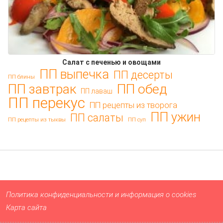
Салат с печенью и овощами
ПП выпечка
ПП десерты
ПП блины
ПП обед
ПП завтрак
ПП лаваш
ПП перекус
ПП рецепты из творога
ПП ужин
ПП салаты
ПП рецепты из тыквы
ПП суп
Политика конфиденциальности и информация о cookies
Карта сайта