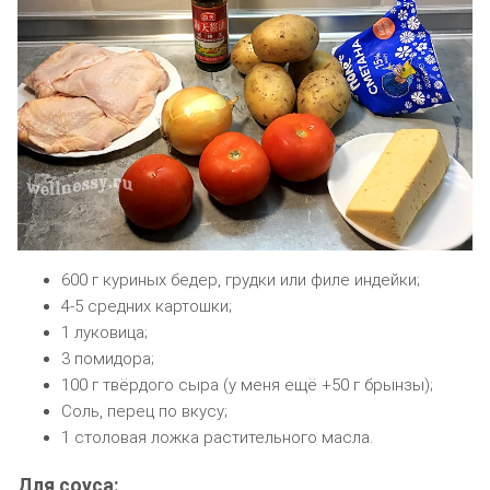
600 г куриных бедер, грудки или филе индейки;
4-5 средних картошки;
1 луковица;
3 помидора;
100 г твёрдого сыра (у меня ещё +50 г брынзы);
Соль, перец по вкусу;
1 столовая ложка растительного масла.
Для соуса: