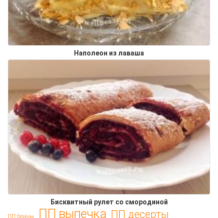
Наполеон из лаваша
Бисквитный рулет со смородиной
ПП выпечка
ПП десерты
ПП блины