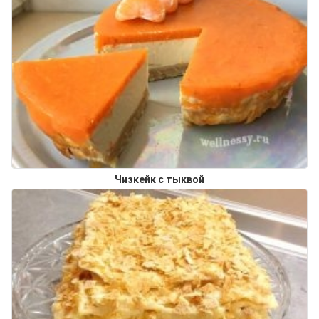
Чизкейк с тыквой