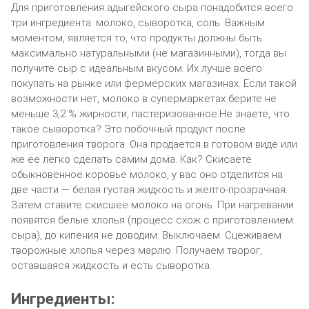
Для приготовления адыгейского сыра понадобится всего
три ингредиента: молоко, сыворотка, соль. Важным
моментом, является то, что продукты должны быть
максимально натуральными (не магазинными), тогда вы
получите сыр с идеальным вкусом. Их лучше всего
покупать на рынке или фермерских магазинах. Если такой
возможности нет, молоко в супермаркетах берите не
меньше 3,2 % жирности, пастеризованное.Не знаете, что
такое сыворотка? Это побочный продукт после
приготовления творога. Она продается в готовом виде или
же ее легко сделать самим дома. Как? Скисаете
обыкновенное коровье молоко, у вас оно отделится на
две части — белая густая жидкость и желто-прозрачная.
Затем ставите скисшее молоко на огонь. При нагревании
появятся белые хлопья (процесс схож с приготовлением
сыра), до кипения не доводим. Выключаем. Сцеживаем
творожные хлопья через марлю. Получаем творог,
оставшаяся жидкость и есть сыворотка.
Ингредиенты: