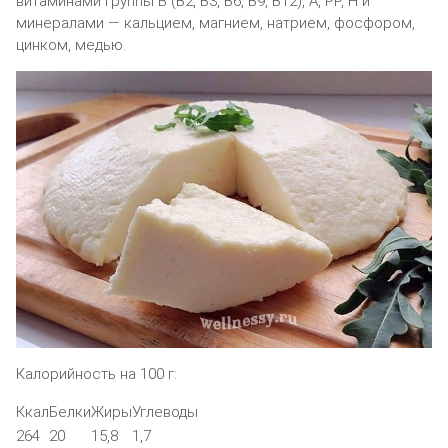
витаминами группы B (B2, B3, B6, B9, B12), A, PP, H и
минералами — кальцием, магнием, натрием, фосфором,
цинком, медью.
Калорийность на 100 г:
Ккал
Белки
Жиры
Углеводы
264
20
15,8
1,7