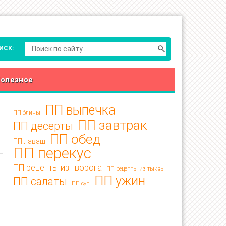
олезное
ПП выпечка
ПП блины
ПП завтрак
ПП десерты
ПП обед
ПП лаваш
ПП перекус
ПП рецепты из творога
ПП рецепты из тыквы
ПП ужин
ПП салаты
ПП суп