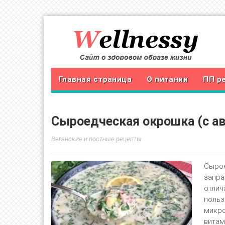
Главная страница
О питании
ПП р
Сыроедческая окрошка (с ав
Веганские и постные рецепты
Сырое
запра
отлич
польз
микро
витам