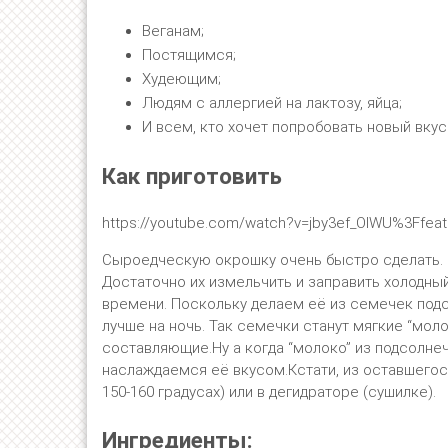
Веганам;
Постящимся;
Худеющим;
Людям с аллергией на лактозу, яйца;
И всем, кто хочет попробовать новый вку
Как приготовить
https://youtube.com/watch?v=jby3ef_OlWU%3Ffe
Сыроедческую окрошку очень быстро сделать. 
Достаточно их измельчить и заправить холодный
времени. Поскольку делаем её из семечек подс
лучше на ночь. Так семечки станут мягкие “мол
составляющие.Ну а когда “молоко” из подсолне
наслаждаемся её вкусом.Кстати, из оставшегося
150-160 градусах) или в дегидраторе (сушилке).
Ингредиенты: