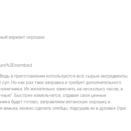
сный вариант окрошки.
ature%3Doembed
Ведь в приготовлении используются все сырые ингредиенты.
 суп. Но как раз таки заправка и требует дополнительного
олнечника. Их желательно замочить на несколько часов, а
очные”. Быстрее измельчатся, отдавая свои ценные
чника будет готово, заправляем веганскую окрошку и
 жмыха, можно сделать хлебцы, подсушив их в духовке (при