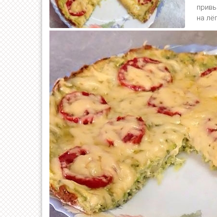
привы
на лё