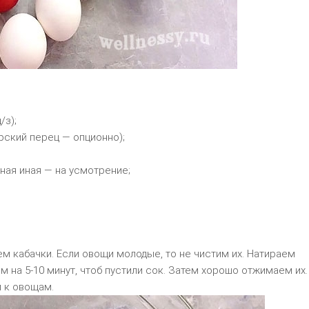
/з);
арский перец — опционно);
ная иная — на усмотрение;
м кабачки. Если овощи молодые, то не чистим их. Натираем
м на 5-10 минут, чтоб пустили сок. Затем хорошо отжимаем их.
 к овощам.