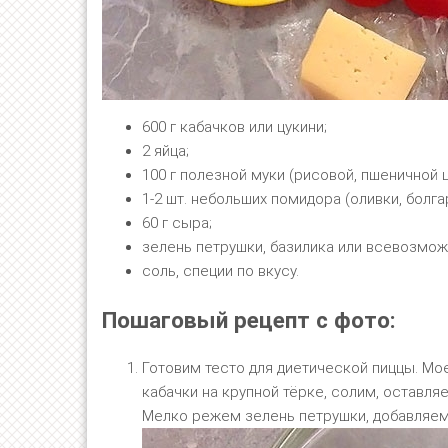
600 г кабачков или цукини;
2 яйца;
100 г полезной муки (рисовой, пшеничной ц
1-2 шт. небольших помидора (оливки, болг
60 г сыра;
зелень петрушки, базилика или всевозмож
соль, специи по вкусу.
Пошаговый рецепт с фото:
Готовим тесто для диетической пиццы. Мое
кабачки на крупной тёрке, солим, оставляе
Мелко режем зелень петрушки, добавляем