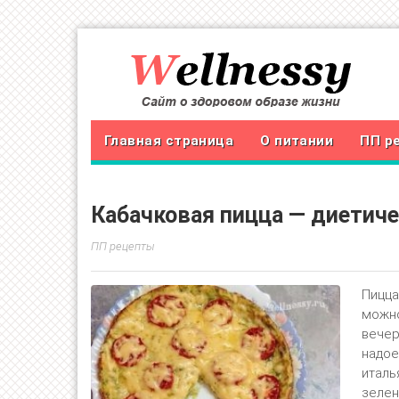
Главная страница
О питании
ПП р
Кабачковая пицца — диетиче
ПП рецепты
Пицца
можно
вечер
надое
италь
зелен