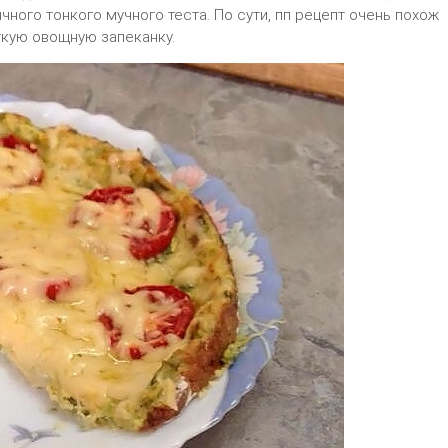
чного тонкого мучного теста. По сути, пп рецепт очень похож
гкую овощную запеканку.