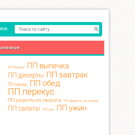
олезное
ПП выпечка
ПП блины
ПП завтрак
ПП десерты
ПП обед
ПП лаваш
ПП перекус
ПП рецепты из творога
ПП рецепты из тыквы
ПП ужин
ПП салаты
ПП суп