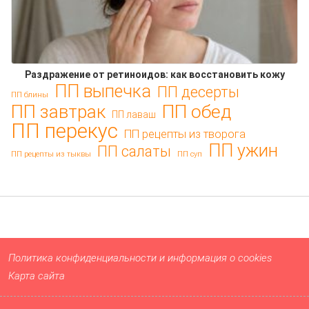
Раздражение от ретиноидов: как восстановить кожу
ПП выпечка
ПП десерты
ПП блины
ПП обед
ПП завтрак
ПП лаваш
ПП перекус
ПП рецепты из творога
ПП ужин
ПП салаты
ПП рецепты из тыквы
ПП суп
Политика конфиденциальности и информация о cookies
Карта сайта