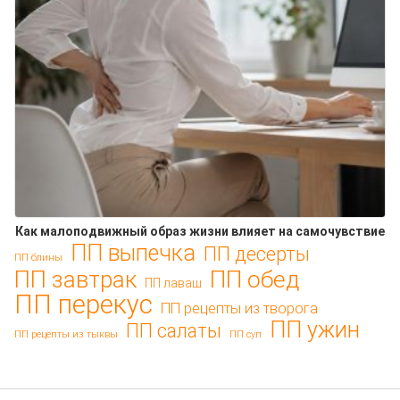
Как малоподвижный образ жизни влияет на самочувствие
ПП выпечка
ПП десерты
ПП блины
ПП обед
ПП завтрак
ПП лаваш
ПП перекус
ПП рецепты из творога
ПП ужин
ПП салаты
ПП рецепты из тыквы
ПП суп